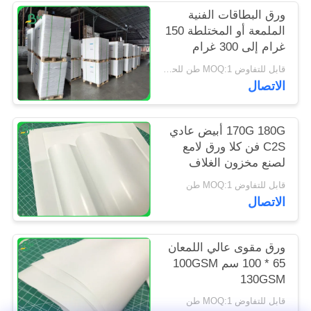
PRIVACY
ورق البطاقات الفنية
الملمعة أو المختلطة 150
POLICY
غرام إلى 300 غرام
للإعلان عن الكتيب
قابل للتفاوض MOQ:1 طن للحجم العادي و 10 طن للحجم الخاص
الأبيض
الاتصال
170G 180G أبيض عادي
C2S فن كلا ورق لامع
لصنع مخزون الغلاف
قابل للتفاوض MOQ:1 طن
الاتصال
ورق مقوى عالي اللمعان
65 * 100 سم 100GSM
130GSM
قابل للتفاوض MOQ:1 طن