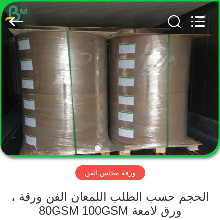
2026
GUANGZHOU
BMPAPER
CO.,
LTD..
All
Rights
Reserved.
منزل،
بيت
منتجات
معلومات
عنا
ورقة مجلس الفن
جولة
في
الحجم حسب الطلب اللمعان الفن ورقة ،
ورق لامعة 80GSM 100GSM
المعمل