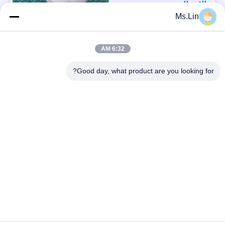
الاتصال
Ms.Lin
فئات شعبية
جميع
6:32 AM
Good day, what product are you looking for?
أبيض ورق تغليف ورقة
براون ورق الكرافت لفة
كرافت لاينر المجلس
ورقة PE المغلفة
ورق طباعة أوفست
ورقة الفن اللامع
ورق غير مصقول
الورق المقوى SBS
Woodfree