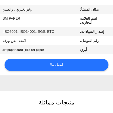
مكان المنشأ:
وقوانغدونغ ، والصين
مراقبة
اسم العلامة
BM PAPER
الجودة
التجارية:
إصدار الشهادات:
ISO9001, ISO14001, SGS, ETC.
اتصل
رقم الموديل:
لامعة الفن ورقة
بنا
أبرز:
,
art paper card
c1s art paper
أخبار
اتصل بنا!
حالات
خريطة
الموقع
منتجات مماثلة