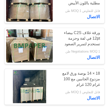
مطلية باللون الأبيض
PRIVACY
لطباعة الأوفست 24 × 36
قابل للتفاوض MOQ:1 طن
POLICY
بوصة
الاتصال
ورقة غلاف C2S بيضاء
12pt في لفة وحزمة
تستخدم لتمرير الصعود
Negotiations MOQ:1 طن
الاتصال
18 × 14 بوصة ورق لامع
مزدوج الجانبين مع 100
غرام 120 غرام
قابل للتفاوض MOQ:1 طن
الاتصال