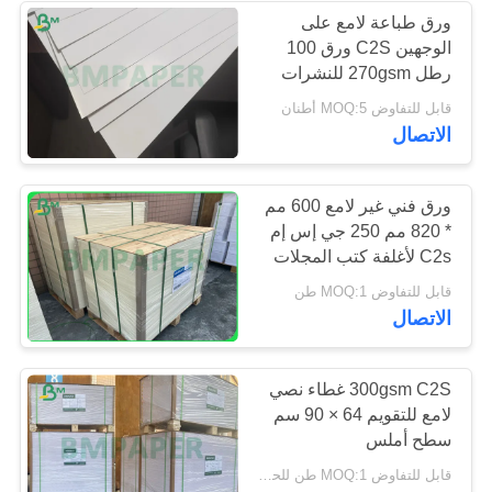
ورق طباعة لامع على
الوجهين C2S ورق 100
رطل 270gsm للنشرات
قابل للتفاوض MOQ:5 أطنان
الاتصال
ورق فني غير لامع 600 مم
* 820 مم 250 جي إس إم
C2s لأغلفة كتب المجلات
قابل للتفاوض MOQ:1 طن
الاتصال
300gsm C2S غطاء نصي
لامع للتقويم 64 × 90 سم
سطح أملس
قابل للتفاوض MOQ:1 طن للحجم المشترك و 10 طن للحجم الخاص