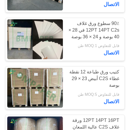
الاتصال
مراقبة
الجودة
90٪ سطوع ورق غلاف
12PT 14PT C2s في 28 ×
40 بوصة و 24 × 36 بوصة
اتصل
قابل للتفاوض MOQ:1 طن
بنا
الاتصال
أخبار
كتيب ورق طباعة 12 نقطة
غطاء C2S أبيض 23 × 29
بوصة
حالات
قابل للتفاوض MOQ:5 طن
الاتصال
خريطة
الموقع
12PT 14PT 16PT ورقة
غلاف C2S عالية اللمعان