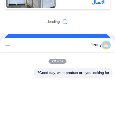
الاتصال
loading...
اتصل بنا!
Jenny
فئات شعبية
جميع
4:59 PM
Good day, what product are you looking for?
أبيض ورق تغليف ورقة
براون ورق الكرافت لفة
كرافت لاينر المجلس
ورقة PE المغلفة
ورق طباعة أوفست
ورقة الفن اللامع