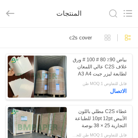
2026
GUANGZHOU
BMPAPER
المنتجات
CO.,
LTD..
All
Rights
Reserved.
منزل،
c2s cover
بيت
بياض 90٪ 80 # 100 # ورق
منتجات
غلاف C2S عالي اللمعان
لطابعة ليزر جيت A3 A4
معلومات
قابل للتفاوض MOQ:1 طن
الاتصال
عنا
جولة
غطاء C2S مطلي باللون
الأبيض 10pt 12pt للطباعة
في
التجارية 25 × 38 بوصة
المعمل
قابل للتفاوض MOQ:1 طن للحجم المشترك و 10 طن للحجم الخاص