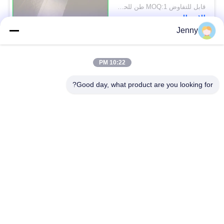
شحوم 70 * 100 سم
قابل للتفاوض MOQ:1 طن للحجم العادي و 10 طن للحجم الخاص
الاتصال
Jenny
فئات شعبية
جميع
10:22 PM
Good day, what product are you looking for?
أبيض ورق تغليف ورقة
براون ورق الكرافت لفة
كرافت لاينر المجلس
ورقة PE المغلفة
ورق طباعة أوفست
ورقة الفن اللامع
ورق غير مصقول
الورق المقوى SBS
Woodfree