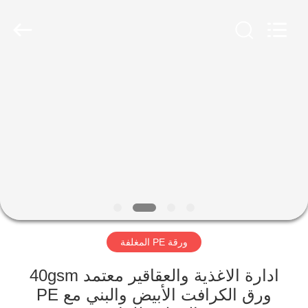
2026
GUANGZHOU
BMPAPER
CO.,
LTD..
All
Rights
Reserved.
منزل،
بيت
منتجات
معلومات
عنا
ورقة PE المغلفة
جولة
في
ادارة الاغذية والعقاقير معتمد 40gsm
ورق الكرافت الأبيض والبني مع PE
المعمل