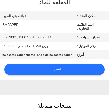
المغلفة للماء
مراقبة
مكان المنشأ:
قوانغدونغ، الصين
الجودة
اسم العلامة
BMPAPER
التجارية:
اتصل
إصدار الشهادات:
ISO9001, ISO14001, SGS, ETC.
بنا
رقم الموديل:
ورق الكرافت المطلي بـ PE 050
أبرز:
,
pe coated paper sheets
one side pe coated paper
أخبار
اتصل بنا!
حالات
خريطة
الموقع
منتجات مماثلة