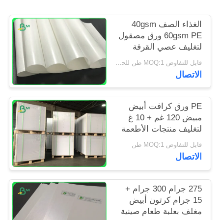
PRIVACY
POLICY
الغذاء الصف 40gsm
60gsm PE ورق مصقول
لتغليف عصي القرفة
قابل للتفاوض MOQ:1 طن للحجم الخاص و 10 طن للحجم القياسي
الاتصال
PE ورق كرافت أبيض
مبيض 120 غم + 10 غ
لتغليف منتجات الأطعمة
قابل للتفاوض MOQ:1 طن
الاتصال
275 جرام 300 جرام +
15 جرام كرتون أبيض
مغلف بعلبة طعام صينية