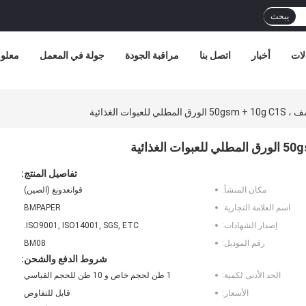
يبحث
لات
أخبار
اتصل بنا
مراقبة الجودة
جولة في المعمل
معلوم
ات الغذائية
تفاصيل المنتج:
مكان المنشأ:
قوانغدونغ (الصين)
اسم العلامة التجارية:
BMPAPER
إصدار الشهادات:
ISO9001, ISO14001, SGS, ETC.
رقم الموديل:
BM08
شروط الدفع والشحن:
الحد الأدنى لكمية:
1 طن لحجم خاص و 10 طن للحجم القياسي
الأسعار:
قابل للتفاوض