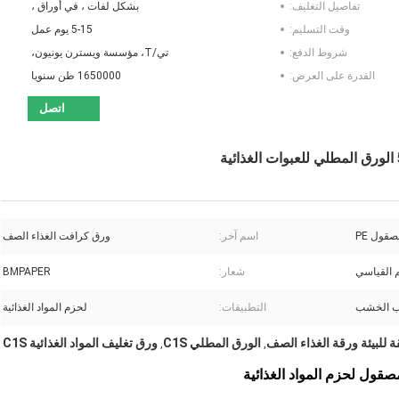
تفاصيل التغليف:
بشكل لفات ، في أوراق ،
وقت التسليم:
5-15 يوم عمل
شروط الدفع:
تي/T، مؤسسة ويسترن يونيون،
القدرة على العرض:
1650000 طن سنويا
اتصل
قول PE
اسم آخر:
ورق كرافت الغذاء الصف
شعار:
BMPAPER
 الخشب
التطبيقات:
لحزم المواد الغذائية
 للبيئة ورقة الغذاء الصف
الورق المطلي C1S
ورق تغليف المواد الغذائية C1S
,
,