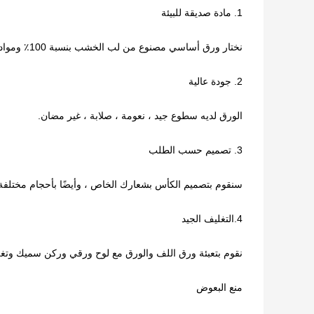
1. مادة صديقة للبيئة
نختار ورق أساسي مصنوع من لب الخشب بنسبة 100٪ ومواد PE مستوردة لضمان منتجاتك الورقية
2. جودة عالية
الورق لديه سطوع جيد ، نعومة ، صلابة ، غير مضان.
3. تصميم حسب الطلب
سنقوم بتصميم الكأس بشعارك الخاص ، وأيضًا بأحجام مختلفة و
4.التغليف الجيد
نقوم بتعبئة ورق اللف والورق مع لوح ورقي وركن سميك وتغليف
منع البعوض