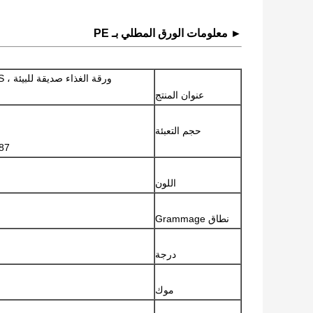
► معلومات الورق المطلي بـ PE
ورقة الغذاء صديقة للبيئة ، 50gsm + 10g C1S ورق مصقول لحزم المواد الغذائية
عنوان المنتج
حجم التعبئة
787 مم ، 889 مم 1092 مم ، 94
اللون
نطاق Grammage
درجة
موك