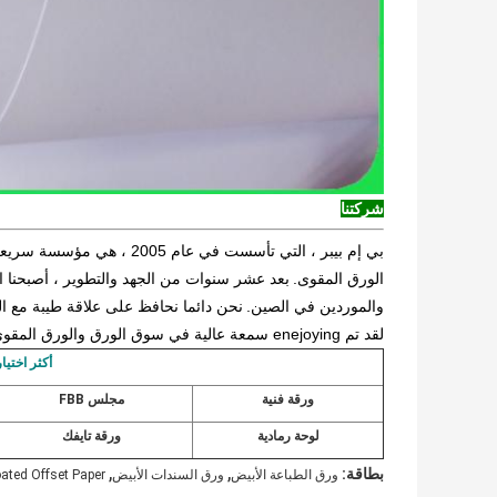
شركتنا
بي إم بيبر ، التي تأسست في عام 2005 ، هي مؤسسة سريعة النمو تدمج إنتاج وتسويق الورق والورق
الورق المقوى.
بعد عشر سنوات من الجهد والتطوير ، أصبحنا ا
والموردين في الصين.
نحن دائما نحافظ على علاقة طيبة مع ال
لقد تم enejoying سمعة عالية في سوق الورق والورق المقوى محليا ودوليا.
أكثر اختيار
ورقة فنية
مجلس FBB
لوحة رمادية
ورقة تايفك
,
,
بطاقة:
ورق الطباعة الأبيض
ورق السندات الأبيض
ated Offset Paper