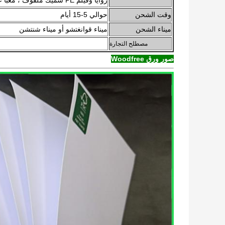
زوايا وفيلم PE سميك ملفوف ، معبأ على منصة نقالة قوية.
وقت الشحن
حوالي 5-15 أيام
ميناء الشحن
ميناء قوانغتشو أو ميناء شنتشن
مصطلح التجارة
صور ورق Woodfree