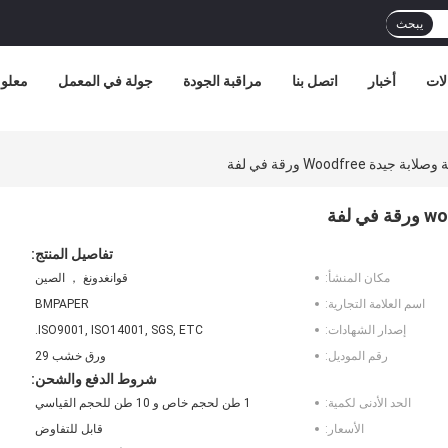
يبحث
لات
أخبار
اتصل بنا
مراقبة الجودة
جولة في المعمل
معلوم
تفاصيل المنتج:
مكان المنشأ:
قوانغدونغ ， الصين
اسم العلامة التجارية:
BMPAPER
إصدار الشهادات:
ISO9001, ISO14001, SGS, ETC.
رقم الموديل:
ورق خشب 29
شروط الدفع والشحن:
الحد الأدنى لكمية:
1 طن لحجم خاص و 10 طن للحجم القياسي
الأسعار:
قابل للتفاوض