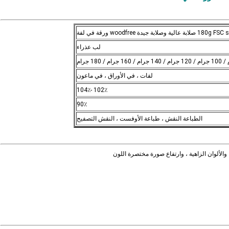
 عالية وصلابة جيدة woodfree ورقة في لفة
لب عذراء
لفات ، في الأوراق ، في ماعون
102٪ -104٪
90٪
الطباعة النقش ، طباعة الأوفست ، النقش التصفيح