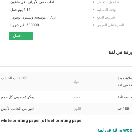
تفاصيل التغليف:
لفات ، في الأوراق ، في ماعون
وقت التسليم:
5-15 يوم عمل
شروط الدفع:
تي/T، مؤسسة ويسترن يونيون،
القدرة على العرض:
500000 طن شهريا
اتصل
الية وصلابة جيدة
100 ٪ لب الخشب
مواد:
ب مختلفة
حجم:
يمكن تخصيص كل حجم
اللون:
اثنين من الجانب الأبيض
white printing paper
offset printing pape
,