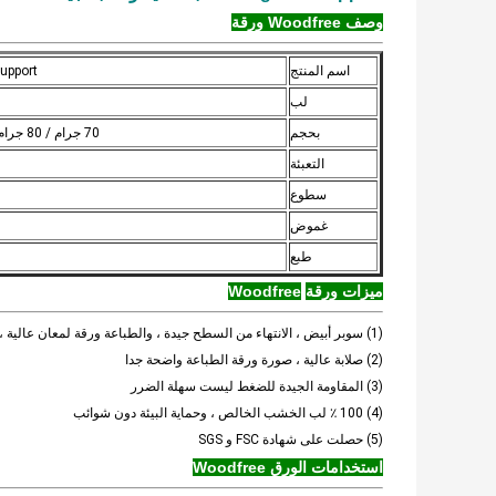
وصف Woodfree ورقة
اسم المنتج
180g FSC support صلابة
لب
بحجم
70 جرام / 80 جرام / 100 جرام / 120 جرام / 140 جرام / 160 جرام / 180 جرام
التعبئة
سطوع
غموض
طبع
ميزات ورقة
Woodfree
(1) سوبر أبيض ، الانتهاء من السطح جيدة ، والطباعة ورقة لمعان عالية ، والألوان الزاهية ، وارتفاع صورة مختصرة اللون
(2) صلابة عالية ، صورة ورقة الطباعة واضحة جدا
(3) المقاومة الجيدة للضغط ليست سهلة الضرر
(4) 100 ٪ لب الخشب الخالص ، وحماية البيئة دون شوائب
(5) حصلت على شهادة FSC و SGS
استخدامات الورق Woodfree