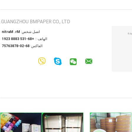
GUANGZHOU BMPAPER CO., LTD.
اتصل شخص:
Mr. Martin
الهاتف ::
+86-135 3888 3291
الفاكس:
86-20-87836757