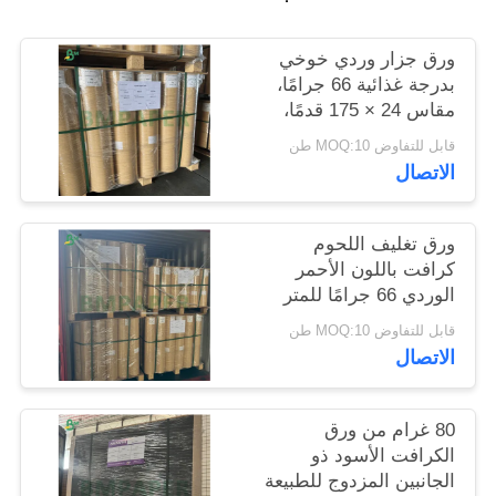
PRIVACY
POLICY
ورق جزار وردي خوخي
بدرجة غذائية 66 جرامًا،
مقاس 24 × 175 قدمًا،
معتمد من إدارة الغذاء
قابل للتفاوض MOQ:10 طن
والدواء
الاتصال
ورق تغليف اللحوم
كرافت باللون الأحمر
الوردي 66 جرامًا للمتر
المربع لتدخين الشواء 18
قابل للتفاوض MOQ:10 طن
× 175 بوصة
الاتصال
80 غرام من ورق
الكرافت الأسود ذو
الجانبين المزدوج للطبيعة