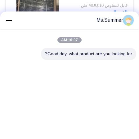
الغذائية للتعبئة الغذائية
قابل للتفاوض MOQ:10 طن
الاتصال
Ms.Summer
فئات شعبية
جميع
10:07 AM
Good day, what product are you looking for?
أبيض ورق تغليف ورقة
براون ورق الكرافت لفة
كرافت لاينر المجلس
ورقة PE المغلفة
ورق طباعة أوفست
ورقة الفن اللامع
ورق غير مصقول
الورق المقوى SBS
Woodfree