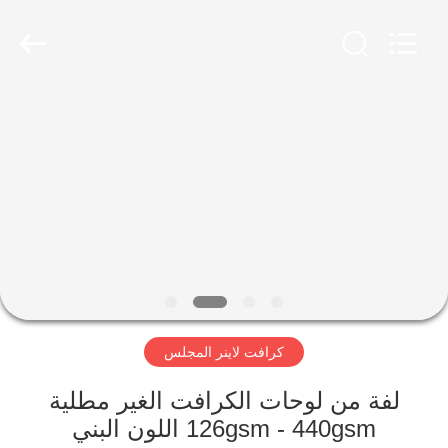
2026
GUANGZHOU
BMPAPER
CO.,
LTD..
All
Rights
Reserved.
منزل،
بيت
منتجات
معلومات
عنا
كرافت لاينر المجلس
جولة
في
لفة من لوحات الكرافت الغير مطلية
126gsm - 440gsm اللون البني
المعمل