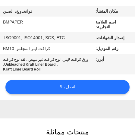
مكان المنشأ:
قوانغدونغ، الصين
مراقبة
اسم العلامة
BMPAPER
الجودة
التجارية:
إصدار الشهادات:
ISO9001, ISO14001, SGS, ETC.
اتصل
رقم الموديل:
كرافت اينر المجلس BM10
بنا
أبرز:
ورق كرافت لاينر ، لوح كرافت غير مبيض ، لفة لوح كرافت
,
,
Unbleached Kraft Liner Board
Kraft Liner Board Roll
أخبار
اتصل بنا!
حالات
خريطة
الموقع
منتجات مماثلة