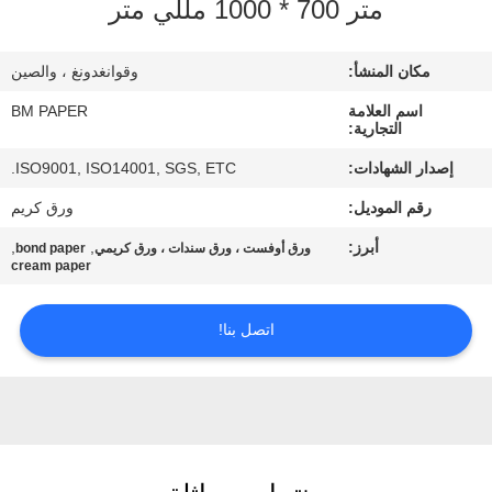
متر 700 * 1000 مللي متر
مراقبة
مكان المنشأ:
وقوانغدونغ ، والصين
الجودة
اسم العلامة
BM PAPER
التجارية:
اتصل
إصدار الشهادات:
ISO9001, ISO14001, SGS, ETC.
بنا
رقم الموديل:
ورق كريم
أبرز:
,
,
ورق أوفست ، ورق سندات ، ورق كريمي
bond paper
أخبار
cream paper
اتصل بنا!
حالات
خريطة
الموقع