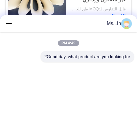
للملصق والعلامات
قابل للتفاوض MOQ:1 طن للحجم القياسي و 5 طن للحجم الخاص
الاتصال
Ms.Lin
فئات شعبية
جميع
4:49 PM
Good day, what product are you looking for?
أبيض ورق تغليف ورقة
براون ورق الكرافت لفة
كرافت لاينر المجلس
ورقة PE المغلفة
ورق طباعة أوفست
ورقة الفن اللامع
ورق غير مصقول
الورق المقوى SBS
Woodfree