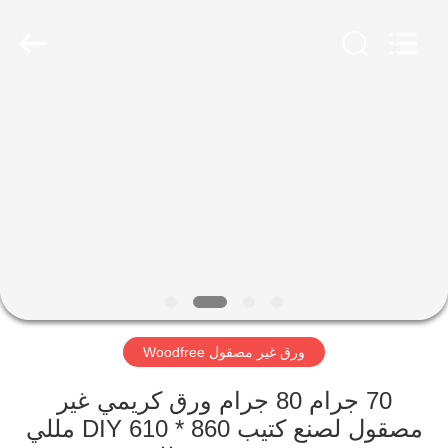
2026
GUANGZHOU
BMPAPER
CO.,
LTD..
All
Rights
Reserved.
منزل،
بيت
منتجات
معلومات
عنا
ورق غير مصقول Woodfree
جولة
في
70 جرام 80 جرام ورق كريمي غير
مصقول لصنع كتيب DIY 610 * 860 مللي
المعمل