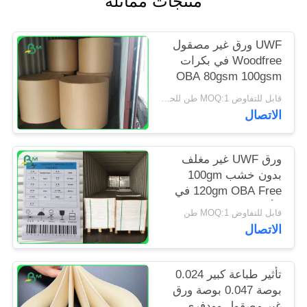
منتجات مماثلة
PRIVACY
POLICY
UWF ورق غير مصقول
Woodfree في بكرات
OBA 80gsm 100gsm
120gsm
قابل للتفاوض MOQ:1 طن للحجم المشترك و 10 طن لحجم خاص
الاتصال
ورق UWF غير مغلف
بدون خشب 100gm
120gm OBA Free في
الأوراق
قابل للتفاوض MOQ:1 طن
الاتصال
تأثير طباعة كبير 0.024
بوصة 0.047 بوصة ورق
غير مصقول وودفري