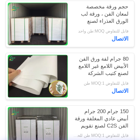
PRIVACY
حجم ورقة مخصصة
لمعان الفن ، ورقة لب
POLICY
الورق العذراء لصنع
بطاقات
قابل للتفاوض MOQ:طن واحد
الاتصال
80 جرام لفة ورق الفن
الأبيض اللامع غير اللامع
لصنع كتيب الشركة
قابل للتفاوض MOQ:1 طن
الاتصال
150 جرام 200 جرام
أبيض عادي المغلفة ورقة
الفن C2S لصنع تقويم
الحائط
قابل للتفاوض MOQ:1 طن للحجم القياسي و 5 طن للحجم الخاص