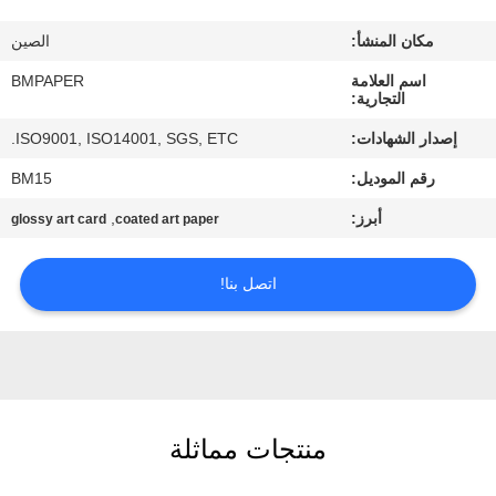
مكان المنشأ:
الصين
مراقبة
اسم العلامة
BMPAPER
الجودة
التجارية:
إصدار الشهادات:
ISO9001, ISO14001, SGS, ETC.
اتصل
رقم الموديل:
BM15
بنا
أبرز:
,
glossy art card
coated art paper
أخبار
اتصل بنا!
حالات
خريطة
الموقع
منتجات مماثلة