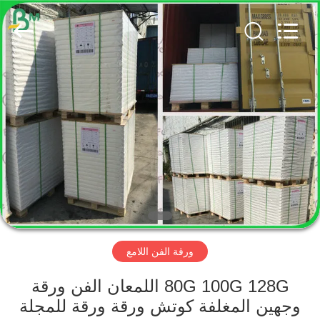
2026
GUANGZHOU
BMPAPER
CO.,
LTD..
All
Rights
Reserved.
منزل،
بيت
منتجات
معلومات
عنا
ورقة الفن اللامع
جولة
في
80G 100G 128G اللمعان الفن ورقة
وجهين المغلفة كوتش ورقة ورقة للمجلة
المعمل