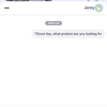
الاتصال
Jenny
فئات شعبية
جميع
4:14 AM
Good day, what product are you looking for?
أبيض ورق تغليف ورقة
براون ورق الكرافت لفة
كرافت لاينر المجلس
ورقة PE المغلفة
ورق طباعة أوفست
ورقة الفن اللامع
ورق غير مصقول
الورق المقوى SBS
Woodfree