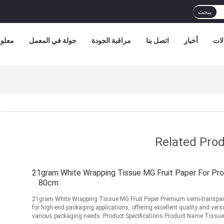
يبحث
لات
أخبار
اتصل بنا
مراقبة الجودة
جولة في المعمل
معلوم
Related Pro
21gram White Wrapping Tissue MG Fruit Paper For Protect Fruite 70 cm
80cm
21gram White Wrapping Tissue MG Fruit Paper Premium semi-transparent tissue paper designed
for high-end packaging applications, offering excellent quality and versat
various packaging needs. Product Specifications Product Name Tissue