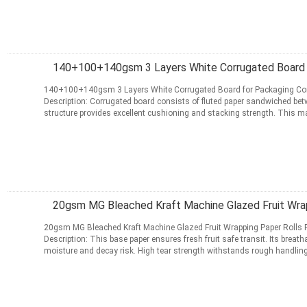
Virgin ...
قراءة المزيد
اتصل
140+100+140gsm 3 Layers White Corrugated Bo
140+100+140gsm 3 Layers White Corrugated Board for Packaging Corrugated Board Product
Description: Corrugated board consists of fluted paper sandwiched betwe
structure provides excellent cushioning and stacking strength. This mat
shipping boxes and ...
قراءة المزيد
اتصل
20gsm MG Bleached Kraft Machine Glazed Fruit Wra
20gsm MG Bleached Kraft Machine Glazed Fruit Wrapping Paper Rolls Fruit Wrapping Paper Product
Description: This base paper ensures fresh fruit safe transit. Its breat
moisture and decay risk. High tear strength withstands rough handlin
coating ...
قراءة المزيد
اتصل