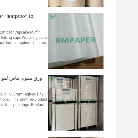
er Heatproof to
20°C for Cupcake/Muffin
r baking cups Wrapping paper
l barrier against oils, fats,
ations. This BPA-free product
spitality settings. Product