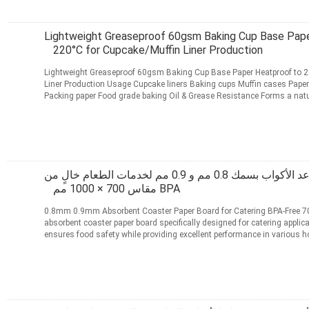
Lightweight Greaseproof 60gsm Baking Cup Base Pap
220°C for Cupcake/Muffin Liner Production
Lightweight Greaseproof 60gsm Baking Cup Base Paper Heatproof to 2
Liner Production Usage Cupcake liners Baking cups Muffin cases Pape
Packing paper Food grade baking Oil & Grease Resistance Forms a natura
and greasy ...
قراءة المزيد
اتصل
ورق مقوى ماص لقواعد الأكواب بسمك 0.8 مم و 0.9 مم لخدمات الطعام خالٍ من
BPA مقاس 700 × 1000 مم
0.8mm 0.9mm Absorbent Coaster Paper Board for Catering BPA-Free 700 x 1000mm High-quality
absorbent coaster paper board specifically designed for catering applic
ensures food safety while providing excellent performance in various ho
Specificat...
قراءة المزيد
اتصل