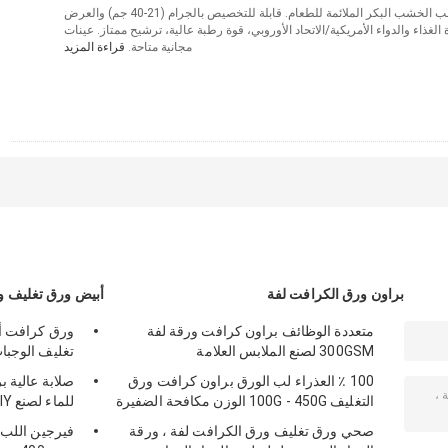
ورقة قاعدة فلتر القهوة من لب الخشب البكر الملائمة للطعام. قابلة للتخصيص بالجرام (21-40 جم) والعرض
 الغذاء والدواء الأمريكية/الاتحاد الأوروبي، قوة رطبة عالية، ترشيح ممتاز. عينات
مجانية متاحة.
قراءة المزيد
اتصل
براون ورق الكرافت لفة
أبيض ورق تغليف و
متعددة الوظائف براون كرافت ورقة لفة
300GSM لصنع الملابس العلامة
تغليف الوجبا
100 ٪ العذراء لب الورق براون كرافت ورق
صلابة عالية 
التغليف 100G - 450G الوزن مكافحة الضفيرة
للماء لصنع DIY المرجعية
صحي ورق تغليف ورق الكرافت لفة ، ورقة
فيرجين اللب 