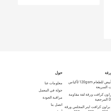
حول
رقة
ورق كرافت أبيض للطعام 120gsm لأكياس
معلومات عنا
ت السريعة
جولة في المعمل
براون كرافت ورقة لفة مقاومة
مراقبة الجودة
اتصل بنا
براون كرافت اينر المجلس ورقة