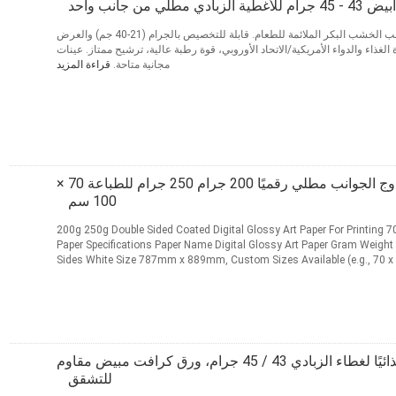
ي مطلي من جانب واحد
ورقة قاعدة فلتر القهوة من لب الخشب البكر الملائمة للطعام. قابلة للتخصيص بالجرام (21-40 جم) والعرض
 الغذاء والدواء الأمريكية/الاتحاد الأوروبي، قوة رطبة عالية، ترشيح ممتاز. عينات
مجانية متاحة.
قراءة المزيد
اتصل
ورق فني لامع مزدوج الجوانب مطلي رقميًا 200 جرام 250 جرام للطباعة 70 ×
100 سم
200g 250g Double Sided Coated Digital Glossy Art Paper For Printing 70 x 100cm Digital Glossy Art
Paper Specifications Paper Name Digital Glossy Art Paper Gram Weight
Sides White Size 787mm x 889mm, Custom Sizes Available (e.g., 70
Quantity 1 Ton Packing ...
قراءة المزيد
اتصل
ورق مغلف آمن غذائيًا لغطاء الزبادي 43 / 45 جرام، ورق كرافت مبيض مقاوم
للتشقق