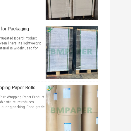
ard for Packaging
en liners. Its lightweight
erial is widely used for
pping Paper Rolls
hable structure reduces
g during packing. Food-grade